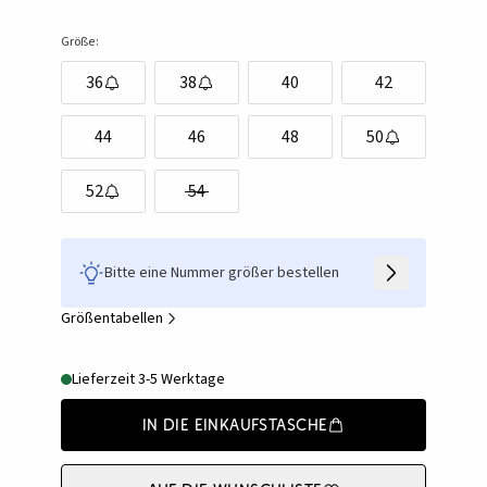
Größe:
36
38
40
42
44
46
48
50
52
54
Bitte eine Nummer größer bestellen
Größentabellen
Lieferzeit 3-5 Werktage
In die Einkaufstasche