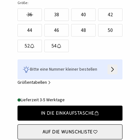
Größe:
36
38
40
42
44
46
48
50
52
54
Bitte eine Nummer kleiner bestellen
Größentabellen
Lieferzeit 3-5 Werktage
In die Einkaufstasche
Auf die Wunschliste