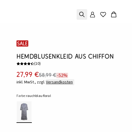
SALE
Hemdblusenkleid aus Chiffon
(
10
)
27,99 €
58,99 €
-52%
inkl. MwSt., zzgl.
Versandkosten
Farbe:
rauchblau floral