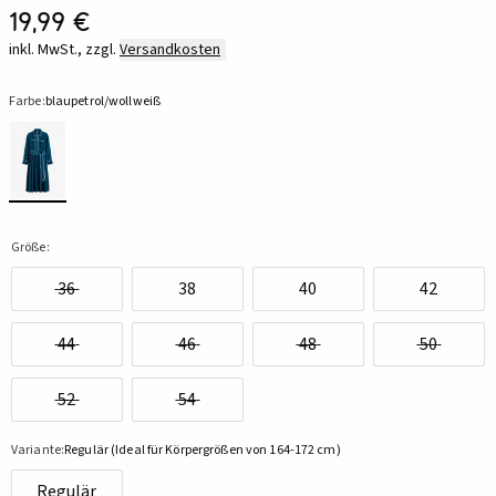
19,99 €
inkl. MwSt., zzgl.
Versandkosten
Farbe:
blaupetrol/wollweiß
Größe:
36
38
40
42
44
46
48
50
52
54
Variante:
Regulär (Ideal für Körpergrößen von 164-172 cm)
Regulär