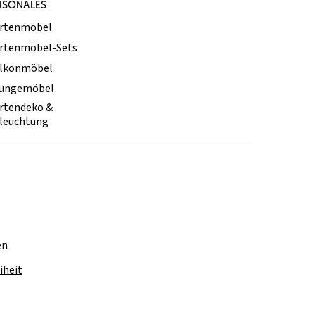
ISONALES
rtenmöbel
rtenmöbel-Sets
lkonmöbel
ungemöbel
rtendeko &
leuchtung
en
iheit