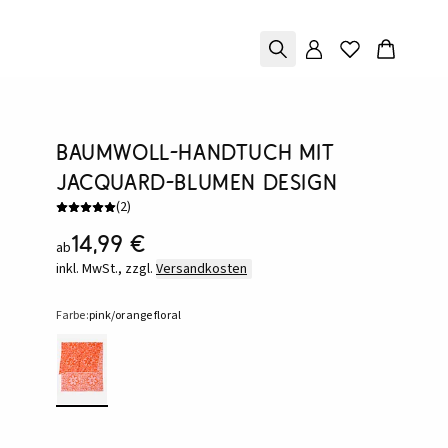
Baumwoll-Handtuch mit
Jacquard-Blumen Design
(
2
)
14,99 €
ab
inkl. MwSt., zzgl.
Versandkosten
Farbe:
pink/orange floral