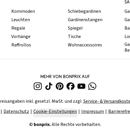
SA
Kommoden
Schiebegardinen
Ga
Leuchten
Gardinenstangen
Ga
Regale
Spiegel
Ba
Vorhänge
Tische
Lo
Ga
Raffrollos
Wohnaccessoires
Be
MEHR VON BONPRIX AUF
reisangaben inkl. gesetzl. MwSt. und zzgl.
Service- & Versandkost
Datenschutz
Cookie-Einstellungen
Impressum
Barrierefre
©
bonprix.
Alle Rechte vorbehalten.