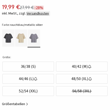
19,99 €
27,99 €
-28%
inkl. MwSt., zzgl.
Versandkosten
Farbe:
rauchblau/metallic silber
Größe:
36/38 (S)
40/42 (M)
44/46 (L)
48/50 (XL)
52/54 (XXL)
56/58 (3XL)
Größentabellen