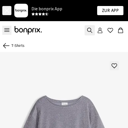
Die bonprix App
Zur App
T-Shirts