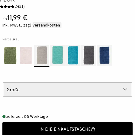
(
51
)
11,99 €
ab
inkl. MwSt., zzgl.
Versandkosten
Farbe:
grau
Größe
Lieferzeit 3-5 Werktage
In die Einkaufstasche