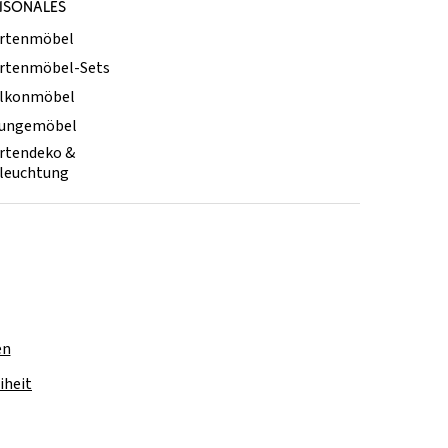
ISONALES
rtenmöbel
rtenmöbel-Sets
lkonmöbel
ungemöbel
rtendeko &
leuchtung
en
iheit