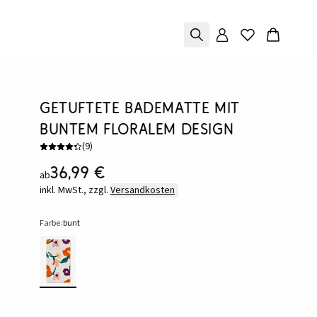
Getuftete Badematte mit
buntem floralem Design
(
9
)
36,99 €
ab
inkl. MwSt., zzgl.
Versandkosten
Farbe:
bunt