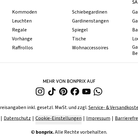
SA
Kommoden
Schiebegardinen
Ga
Leuchten
Gardinenstangen
Ga
Regale
Spiegel
Ba
Vorhänge
Tische
Lo
Ga
Raffrollos
Wohnaccessoires
Be
MEHR VON BONPRIX AUF
reisangaben inkl. gesetzl. MwSt. und zzgl.
Service- & Versandkost
Datenschutz
Cookie-Einstellungen
Impressum
Barrierefre
©
bonprix.
Alle Rechte vorbehalten.