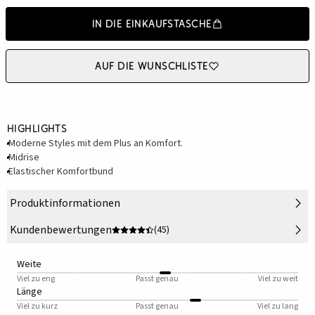
In die Einkaufstasche
Auf die Wunschliste
Highlights
Moderne Styles mit dem Plus an Komfort.
Midrise
Elastischer Komfortbund
Produktinformationen
Kundenbewertungen
(45)
Weite
Viel zu eng
Passt genau
Viel zu weit
Länge
Viel zu kurz
Passt genau
Viel zu lang