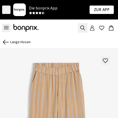
Die bonprix App
Zur App
Lange Hosen