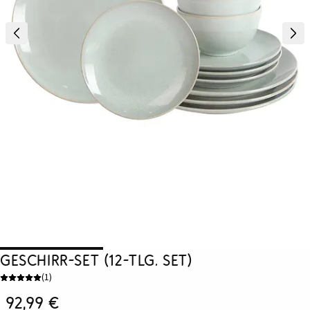
Geschirr-Set (12-tlg. Set)
(
1
)
92,99 €