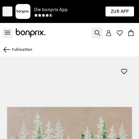
Die bonprix App
Zur App
Fußmatten