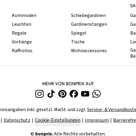
SA
Kommoden
Schiebegardinen
Ga
Leuchten
Gardinenstangen
Ga
Regale
Spiegel
Ba
Vorhänge
Tische
Lo
Ga
Raffrollos
Wohnaccessoires
Be
MEHR VON BONPRIX AUF
reisangaben inkl. gesetzl. MwSt. und zzgl.
Service- & Versandkost
Datenschutz
Cookie-Einstellungen
Impressum
Barrierefre
©
bonprix.
Alle Rechte vorbehalten.