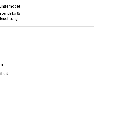
ungemöbel
rtendeko &
leuchtung
en
iheit