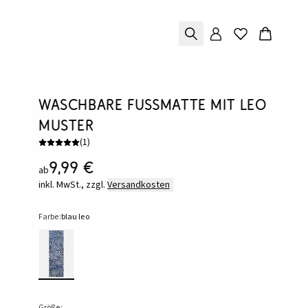
Waschbare Fußmatte mit Leo
Muster
(
1
)
9,99 €
ab
inkl. MwSt., zzgl.
Versandkosten
Farbe:
blau leo
Größe: