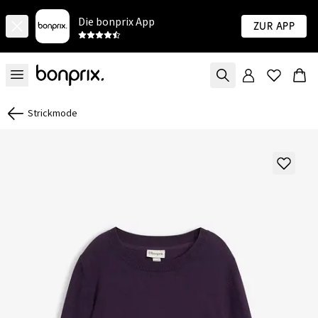
Die bonprix App
Zur App
Strickmode