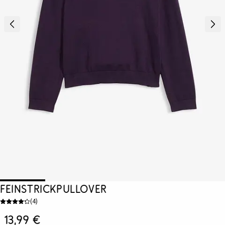
Feinstrickpullover
(
4
)
13,99 €