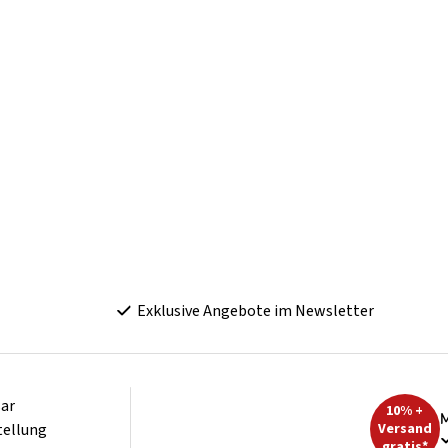
Exklusive Angebote im Newsletter
ar
10% +
M
tellung
Versand
gratis*