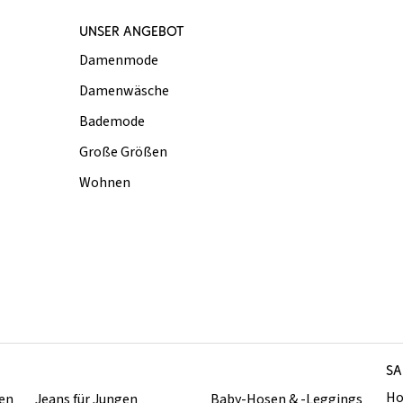
UNSER ANGEBOT
Damenmode
Damenwäsche
Bademode
Große Größen
Wohnen
SA
Ho
hen
Jeans für Jungen
Baby-Hosen & -Leggings