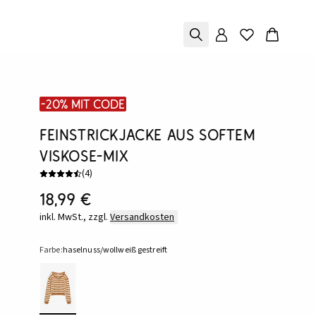
-20% mit Code
Feinstrickjacke aus softem
Viskose-Mix
(
4
)
18,99 €
inkl. MwSt., zzgl.
Versandkosten
Farbe:
haselnuss/wollweiß gestreift