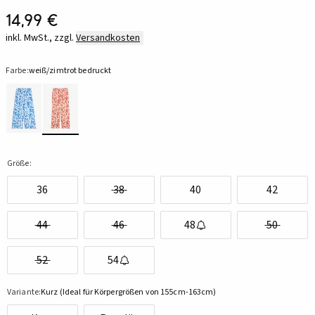
14,99 €
inkl. MwSt., zzgl.
Versandkosten
Farbe:
weiß/zimtrot bedruckt
Größe:
36
38
40
42
44
46
48
50
52
54
Variante:
Kurz (Ideal für Körpergrößen von 155cm-163cm)