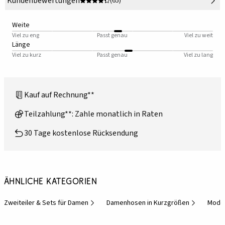
Kundenbewertungen
(65)
Weite
Viel zu eng
Passt genau
Viel zu weit
Länge
Viel zu kurz
Passt genau
Viel zu lang
Kauf auf Rechnung**
Teilzahlung**: Zahle monatlich in Raten
30 Tage kostenlose Rücksendung
Ähnliche Kategorien
Zweiteiler & Sets für Damen
Damenhosen in Kurzgrößen
Mode