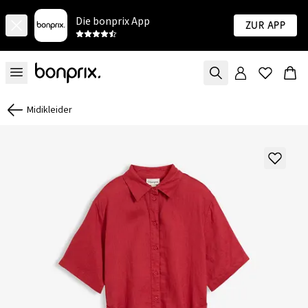
Die bonprix App
Zur App
Midikleider