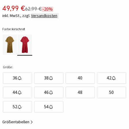
49,99 €
62,99 €
-20%
inkl. MwSt., zzgl.
Versandkosten
Farbe:
kirschrot
Größe:
36
38
40
42
44
46
48
50
52
54
Größentabellen