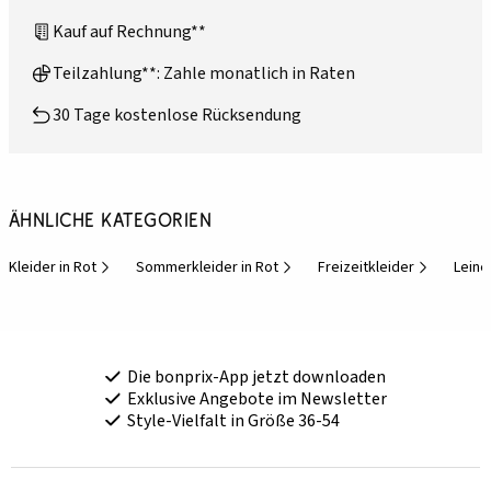
Kauf auf Rechnung**
Teilzahlung**: Zahle monatlich in Raten
30 Tage kostenlose Rücksendung
Ähnliche Kategorien
Kleider in Rot
Sommerkleider in Rot
Freizeitkleider
Leine
Die bonprix-App jetzt downloaden
Exklusive Angebote im Newsletter
Style-Vielfalt in Größe 36-54