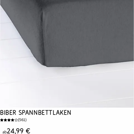
Biber Spannbettlaken
(
561
)
24,99 €
ab