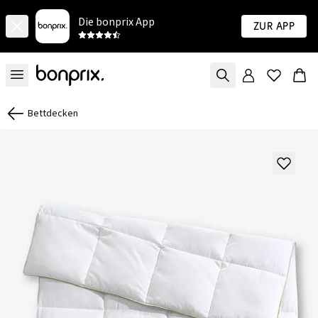
Die bonprix App
Zur App
Bettdecken