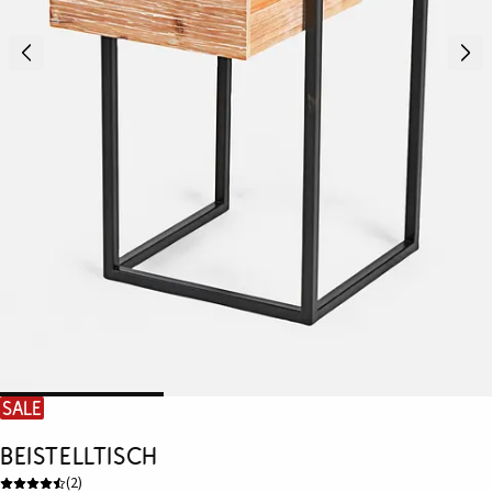
SALE
Beistelltisch
(
2
)