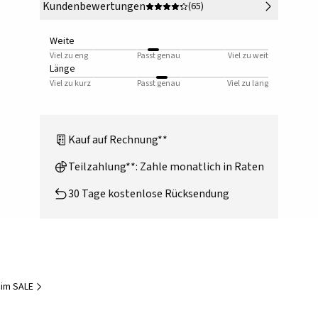
Kundenbewertungen
(65)
Weite
Viel zu eng
Passt genau
Viel zu weit
Länge
Viel zu kurz
Passt genau
Viel zu lang
Kauf auf Rechnung**
Teilzahlung**: Zahle monatlich in Raten
30 Tage kostenlose Rücksendung
im SALE