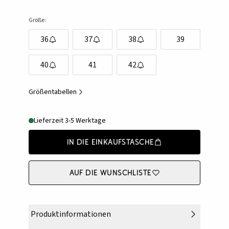
Größe:
36
37
38
39
40
41
42
Größentabellen
Lieferzeit 3-5 Werktage
In die Einkaufstasche
Auf die Wunschliste
Produktinformationen