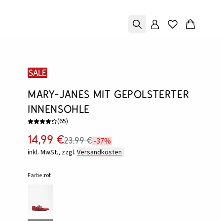
SALE
Mary-Janes mit gepolsterter
Innensohle
(
65
)
14,99 €
23,99 €
-37%
inkl. MwSt., zzgl.
Versandkosten
Farbe:
rot