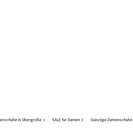
enschuhe in Übergröße
SALE für Damen
Günstige Damenschuhe 