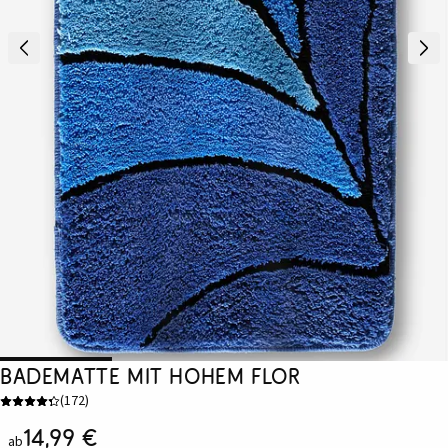
Badematte mit hohem Flor
(
172
)
14,99 €
ab