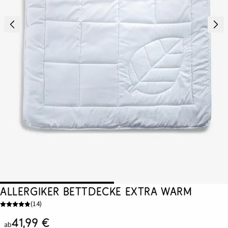
Allergiker Bettdecke extra warm
(
14
)
41,99 €
ab