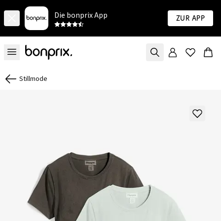
Die bonprix App
Zur App
Stillmode