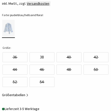
inkl. MwSt., zzgl.
Versandkosten
Farbe:
puderblau/hellsand floral
Größe:
36
38
40
42
44
46
48
50
52
54
Größentabellen
Lieferzeit 3-5 Werktage