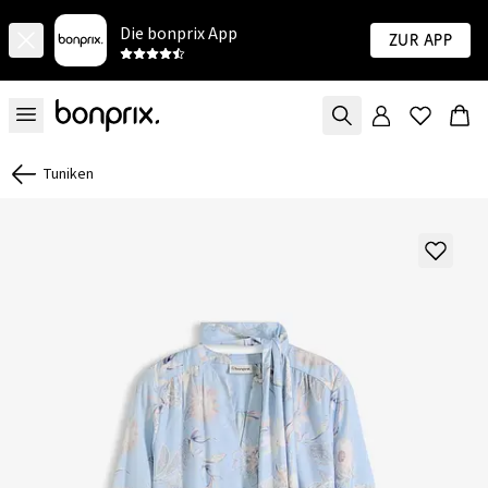
Die bonprix App
Zur App
Tuniken