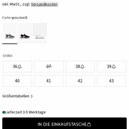
inkl. MwSt., zzgl.
Versandkosten
Farbe:
grau/weiß
Größe:
36
37
38
39
40
41
42
43
Größentabellen
Lieferzeit 3-5 Werktage
In die Einkaufstasche