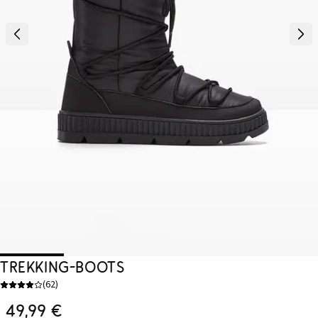
Trekking-Boots
(
62
)
49,99 €