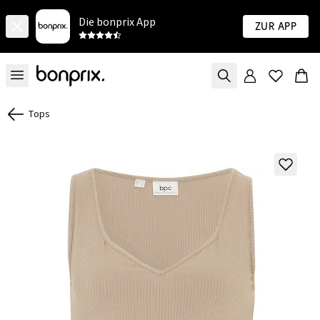
Die bonprix App
Zur App
Tops