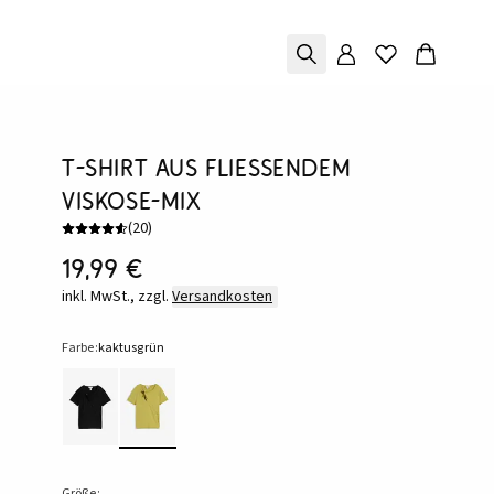
T-Shirt aus fließendem
Viskose-Mix
(
20
)
19,99 €
inkl. MwSt., zzgl.
Versandkosten
Farbe:
kaktusgrün
Größe: