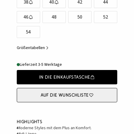
38
40
42
44
46
48
50
52
54
Größentabellen
Lieferzeit 3-5 Werktage
In die Einkaufstasche
Auf die Wunschliste
Highlights
Moderne Styles mit dem Plus an Komfort.