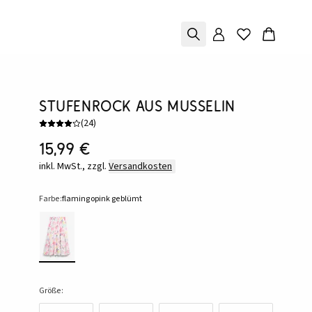
Stufenrock aus Musselin
(
24
)
15,99 €
inkl. MwSt., zzgl.
Versandkosten
Farbe:
flamingopink geblümt
Größe: