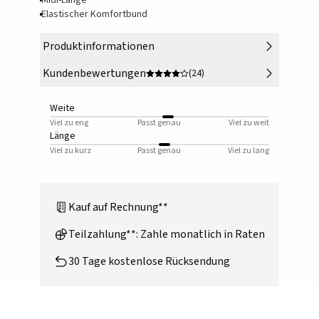
Midi-Länge
Elastischer Komfortbund
Produktinformationen
Kundenbewertungen
(24)
Weite
Viel zu eng
Passt genau
Viel zu weit
Länge
Viel zu kurz
Passt genau
Viel zu lang
Kauf auf Rechnung**
Teilzahlung**: Zahle monatlich in Raten
30 Tage kostenlose Rücksendung