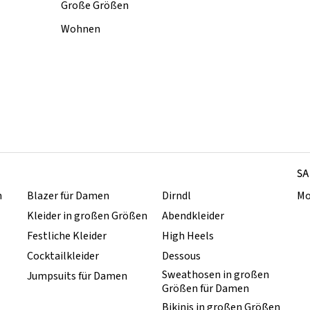
Große Größen
Wohnen
SA
n
Blazer für Damen
Dirndl
Mo
Kleider in großen Größen
Abendkleider
Festliche Kleider
High Heels
Cocktailkleider
Dessous
Sweathosen in großen
Jumpsuits für Damen
Größen für Damen
Bikinis in großen Größen