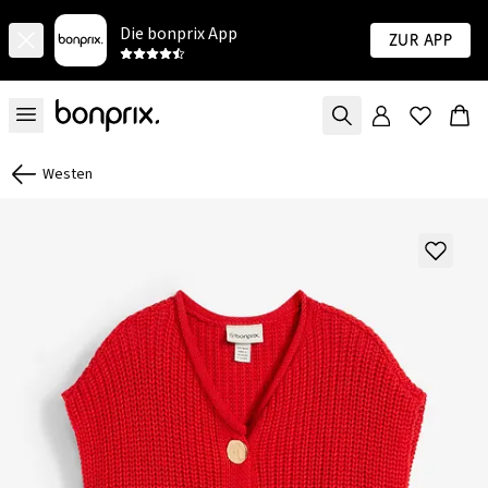
Die bonprix App
Zur App
Westen