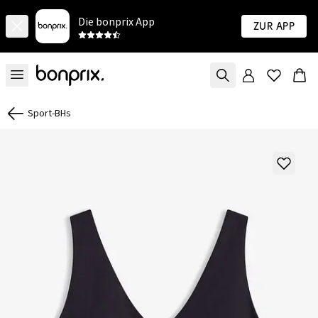
Die bonprix App
Zur App
Sport-BHs