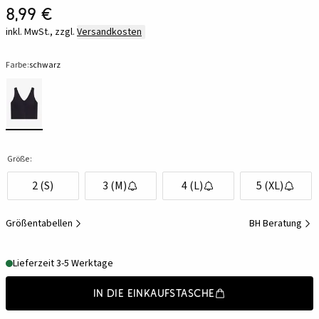
8,99 €
inkl. MwSt., zzgl.
Versandkosten
Farbe:
schwarz
Größe:
2 (S)
3 (M)
4 (L)
5 (XL)
Größentabellen
BH Beratung
Lieferzeit 3-5 Werktage
In die Einkaufstasche