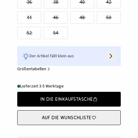
36
38
40
42
44
46
48
50
52
54
Der Artikel fällt klein aus
Größentabellen
Lieferzeit 3-5 Werktage
In die Einkaufstasche
Auf die Wunschliste