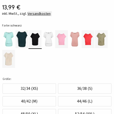
13,99 €
inkl. MwSt., zzgl.
Versandkosten
Farbe:
schwarz
Größe:
32/34 (XS)
36/38 (S)
40/42 (M)
44/46 (L)
48/50 (XL)
52/54 (XXL)