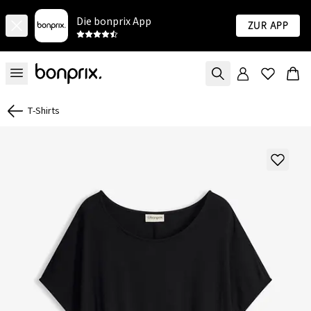
Die bonprix App
Zur App
T-Shirts