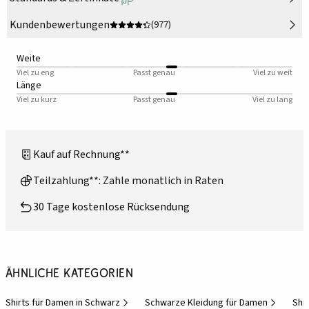
Kundenbewertungen
(977)
Weite
Viel zu eng
Passt genau
Viel zu weit
Länge
Viel zu kurz
Passt genau
Viel zu lang
Kauf auf Rechnung**
Teilzahlung**: Zahle monatlich in Raten
30 Tage kostenlose Rücksendung
Ähnliche Kategorien
Shirts für Damen in Schwarz
Schwarze Kleidung für Damen
Shir