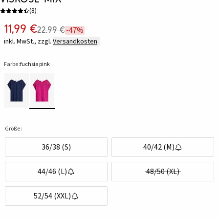
(
8
)
11,99 €
22,99 €
-47%
inkl. MwSt., zzgl.
Versandkosten
Farbe:
fuchsiapink
Größe:
36/38 (S)
40/42 (M)
44/46 (L)
48/50 (XL)
52/54 (XXL)