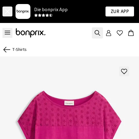
Die bonprix App
Zur App
T-Shirts