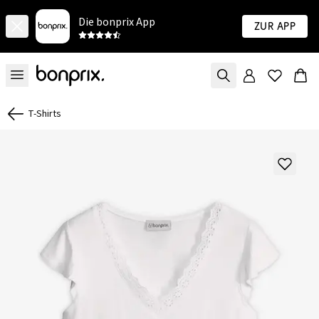
Die bonprix App
Zur App
T-Shirts