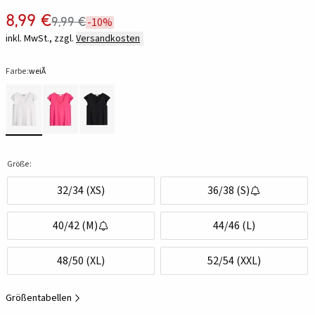
8,99 €
9,99 €
-10%
inkl. MwSt., zzgl.
Versandkosten
Farbe:
weiÃ
Größe:
32/34 (XS)
36/38 (S)
40/42 (M)
44/46 (L)
48/50 (XL)
52/54 (XXL)
Größentabellen