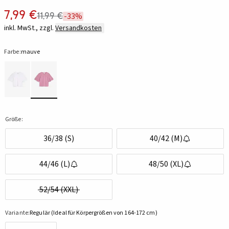
7,99 €
11,99 €
-33%
inkl. MwSt., zzgl.
Versandkosten
Farbe:
mauve
Größe:
36/38 (S)
40/42 (M)
44/46 (L)
48/50 (XL)
52/54 (XXL)
Variante:
Regulär (Ideal für Körpergrößen von 164-172 cm)