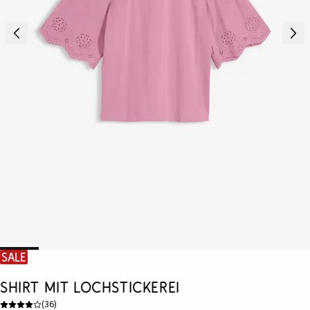
SALE
Shirt mit Lochstickerei
(
36
)