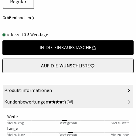
Regulär
Größentabellen
Lieferzeit 3-5 Werktage
In die Einkaufstasche
Auf die Wunschliste
Produktinformationen
Kundenbewertungen
(36)
Weite
Viel zu eng
Passt genau
Viel zu weit
Länge
Viel zu kurz
Passt genau
Viel zu lang