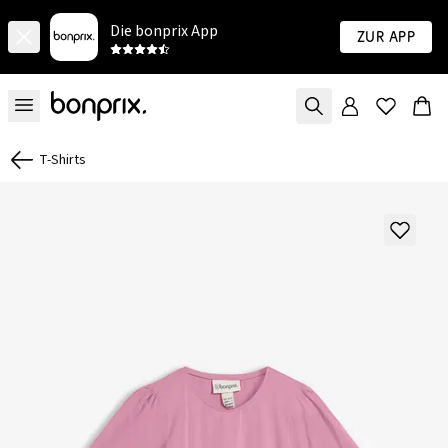
Die bonprix App
Zur App
T-Shirts