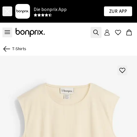
Die bonprix App
Zur App
T-Shirts