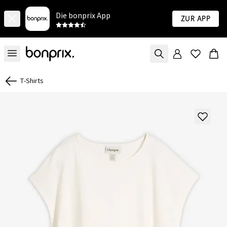
Die bonprix App
Zur App
T-Shirts