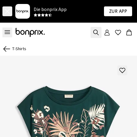
Die bonprix App
Zur App
T-Shirts