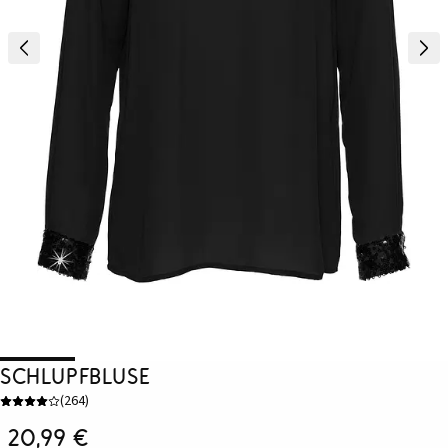
Schlupfbluse
(
264
)
20,99 €