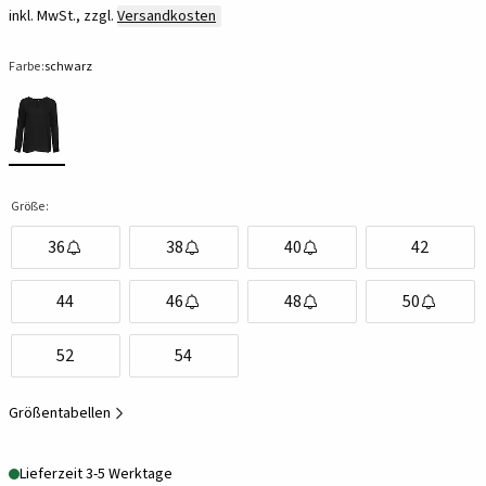
inkl. MwSt., zzgl.
Versandkosten
Farbe:
schwarz
Größe:
36
38
40
42
44
46
48
50
52
54
Größentabellen
Lieferzeit 3-5 Werktage