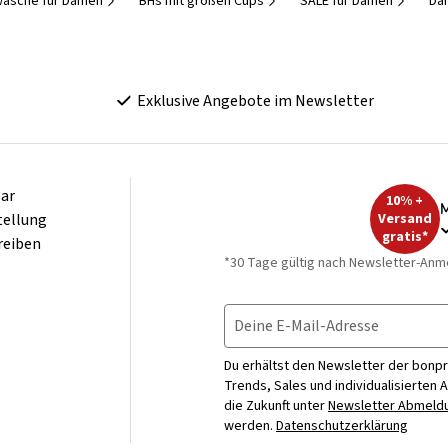
wäsche für Damen
BHs mit großen Cups
SALE für Damen
Da
Exklusive Angebote im Newsletter
ar
10% +
M
tellung
Versand
gratis*
reiben
*30 Tage gültig nach Newsletter-Anm
Deine E-Mail-Adresse
Du erhältst den Newsletter der bonpr
Trends, Sales und individualisierten 
die Zukunft unter
Newsletter Abmeldu
werden.
Datenschutzerklärung