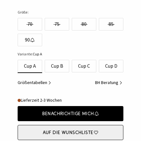
Größe:
70
75
80
85
90
Variante:
Cup A
Cup A
Cup B
Cup C
Cup D
Größentabellen
BH Beratung
Lieferzeit 2-3 Wochen
Benachrichtige mich
Auf die Wunschliste