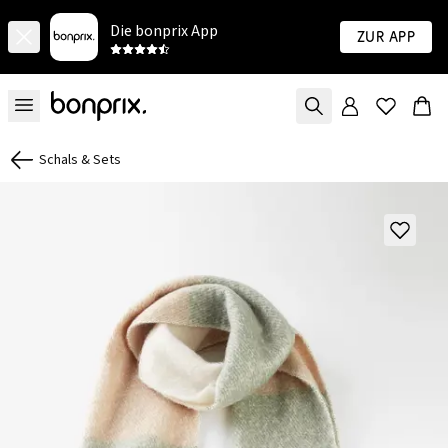
Die bonprix App
Zur App
Schals & Sets