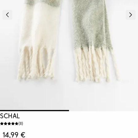
Schal
(
8
)
14,99 €