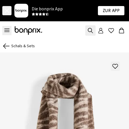
Die bonprix App
Zur App
Schals & Sets