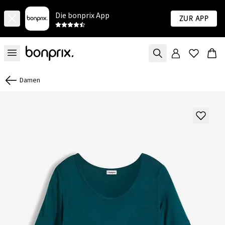
Die bonprix App
Zur App
Damen