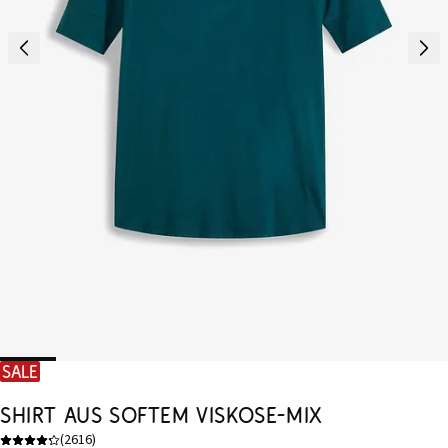
SALE
Shirt aus softem Viskose-Mix
(
2616
)