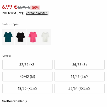
6,99 €
13,99 €
-50%
inkl. MwSt., zzgl.
Versandkosten
Farbe:
tiefgrün
Größe:
32/34 (XS)
36/38 (S)
40/42 (M)
44/46 (L)
48/50 (XL)
52/54 (XXL)
Größentabellen