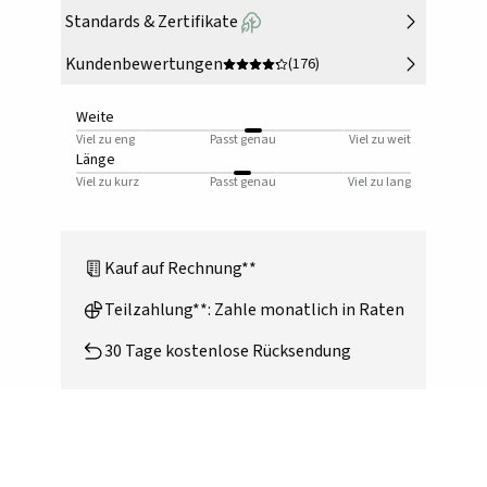
Standards & Zertifikate
Kundenbewertungen
(176)
Weite
Viel zu eng
Passt genau
Viel zu weit
Länge
Viel zu kurz
Passt genau
Viel zu lang
Kauf auf Rechnung**
Teilzahlung**: Zahle monatlich in Raten
30 Tage kostenlose Rücksendung