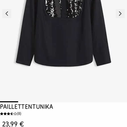
Paillettentunika
(
8
)
23,99 €