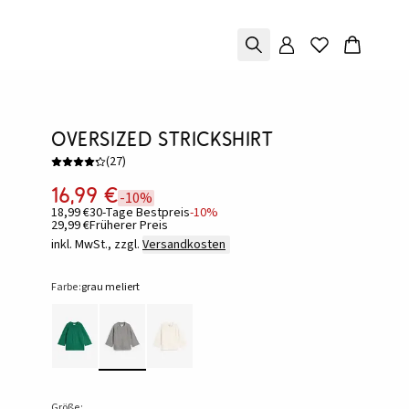
Oversized Strickshirt
(
27
)
16,99 €
-10%
18,99 €
30-Tage Bestpreis
-10%
29,99 €
Früherer Preis
inkl. MwSt., zzgl.
Versandkosten
Farbe:
grau meliert
Größe: