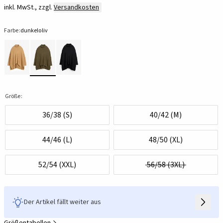
inkl. MwSt., zzgl.
Versandkosten
Farbe:
dunkeloliv
Größe:
36/38 (S)
40/42 (M)
44/46 (L)
48/50 (XL)
52/54 (XXL)
56/58 (3XL)
Der Artikel fällt weiter aus