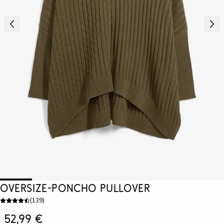
Oversize-Poncho Pullover
(
139
)
52,99 €