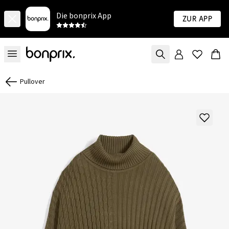
Die bonprix App
Zur App
Pullover