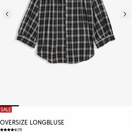
SALE
Oversize Longbluse
(
9
)