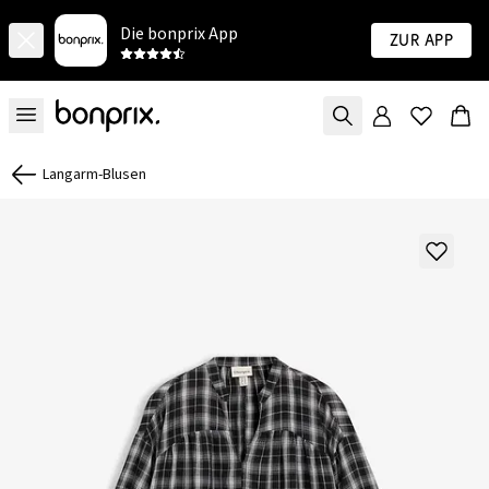
Die bonprix App
Zur App
Langarm-Blusen