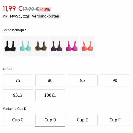
11,99 €
19,99 €
-40%
inkl. MwSt., zzgl.
Versandkosten
Farbe:
hellaqua
Größe:
75
80
85
90
95
100
Variante:
Cup D
Cup C
Cup D
Cup E
Cup F