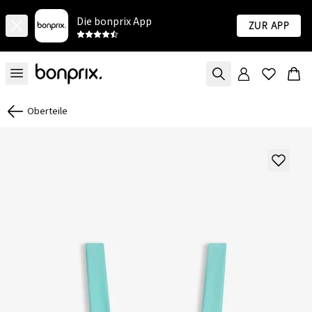
Die bonprix App
Zur App
Oberteile