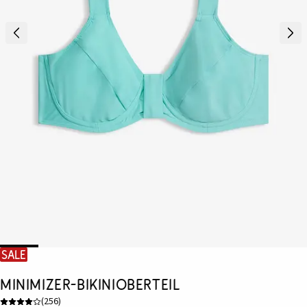
SALE
Minimizer-Bikinioberteil
(
256
)