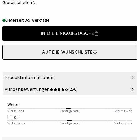
Größentabellen
Lieferzeit 3-5 Werktage
In die Einkaufstasche
Auf die Wunschliste
Produktinformationen
Kundenbewertungen
(256)
Weite
Viel zu eng
Passt genau
Viel zu weit
Länge
Viel zu kurz
Passt genau
Viel zu lang